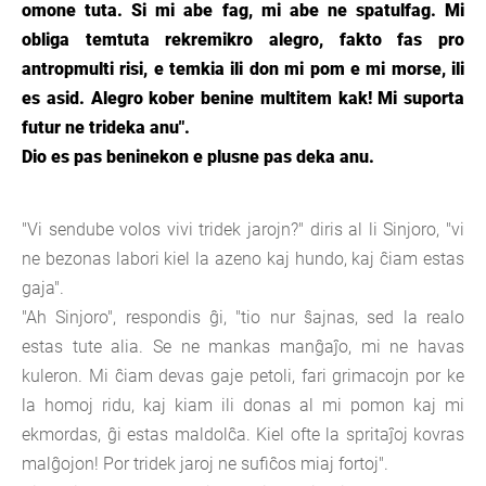
omone tuta. Si mi abe fag, mi abe ne spatulfag. Mi
obliga temtuta rekremikro alegro, fakto fas pro
antropmulti risi, e temkia ili don mi pom e mi morse, ili
es asid. Alegro kober benine multitem kak! Mi suporta
futur ne trideka anu".
Dio es pas beninekon e plusne pas deka anu.
"Vi sendube volos vivi tridek jarojn?" diris al li Sinjoro, "vi
ne bezonas labori kiel la azeno kaj hundo, kaj ĉiam estas
gaja".
"Ah Sinjoro", respondis ĝi, "tio nur ŝajnas, sed la realo
estas tute alia. Se ne mankas manĝaĵo, mi ne havas
kuleron. Mi ĉiam devas gaje petoli, fari grimacojn por ke
la homoj ridu, kaj kiam ili donas al mi pomon kaj mi
ekmordas, ĝi estas maldolĉa. Kiel ofte la spritaĵoj kovras
malĝojon! Por tridek jaroj ne sufiĉos miaj fortoj".