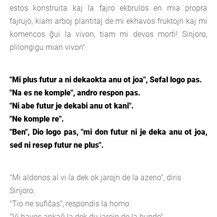
estos konstruita kaj la fajro ekbrulos en mia propra
fajrujo, kiam arboj plantitaj de mi ekhavos fruktojn kaj mi
komencos ĝui la vivon, tiam mi devos morti! Sinjoro,
plilongigu mian vivon".
"Mi plus futur a ni dekaokta anu ot joa", Sefal logo pas.
"Na es ne komple", andro respon pas.
"Ni abe futur je dekabi anu ot kani".
"Ne komple re".
"Ben", Dio logo pas, "mi don futur ni je deka anu ot joa,
sed ni resep futur ne plus".
"Mi aldonos al vi la dek ok jarojn de la azeno", diris
Sinjoro.
"Tio ne sufiĉas", respondis la homo.
"Vi havos ankaŭ la dek du jarojn de la hundo".