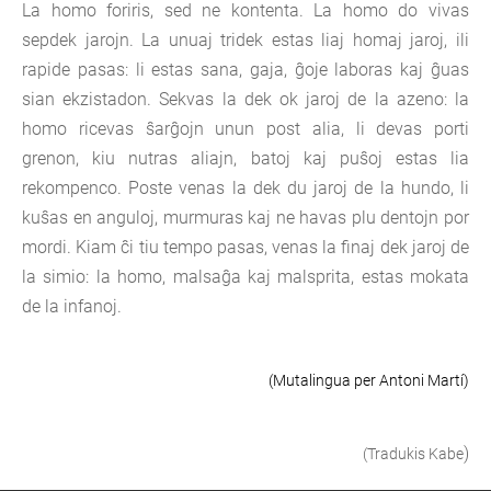
La homo foriris, sed ne kontenta. La homo do vivas
sepdek jarojn. La unuaj tridek estas liaj homaj jaroj, ili
rapide pasas: li estas sana, gaja, ĝoje laboras kaj ĝuas
sian ekzistadon. Sekvas la dek ok jaroj de la azeno: la
homo ricevas ŝarĝojn unun post alia, li devas porti
grenon, kiu nutras aliajn, batoj kaj puŝoj estas lia
rekompenco. Poste venas la dek du jaroj de la hundo, li
kuŝas en anguloj, murmuras kaj ne havas plu dentojn por
mordi. Kiam ĉi tiu tempo pasas, venas la finaj dek jaroj de
la simio: la homo, malsaĝa kaj malsprita, estas mokata
de la infanoj.
(Mutalingua per
Antoni Martí)
)
(Tradukis Kabe