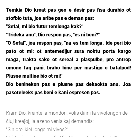
Temkia Dio kreat pas geo e desir pas fisa durabio ot
stofbio tuta, joa aribe pas e deman pas:
"Sefal, mi bio futur temlonga kak?"
"Trideka anu", Dio respon pas, "es ni beni?"
"O Sefal", joa respon pas, "na es tem longa. Ide peri bio
pato ot mi: ot antemedijur sura noktu porta kargo
maga, trakta sako ot sereal a plaspulbe, pro antrop
omone fag pani, brabo bine per mastigo e batalpod!
Plusne multine bio ot mi!"
Dio beninekon pas e plusne pas dekaokta anu. Joa
pasoteleeks pas beni e kani espresen pas.
Kiam Dio, kreinte la mondon, volis difini la vivolongon de
ĉiuj kreaĵoj, la azeno venis kaj demandis:
"Sinjoro, kiel longe mi vivos?"