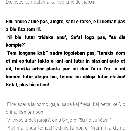
Dio estis kompatema kaj reprenis dek jarojn.
Fini andro aribe pas, alegro, sani e forse, e ili deman pas
a Dio fisa tem ili.
"Ni bio futur trideka anu", Sefal logo pas, "es dis
komple?"
"Tem longane kak!" andro logoleban pas, "temkia dom
ot mi es futur fakto e igni igni futur in plasigni auto ot
mi, temkia arbor planta per mi don futur frut e mi
komen futur alegro bio, temna mi obliga futur eksbio!
Sefal, plus bio ot mi!"
Fine aperis la homo, gaja, sana kaj freŝa, kaj petis, ke Dio
difinu lian tempon.
"Vi vivos tridek jarojn", diris Sinjoro, "ĉu tio sufiĉas?"
"Kiel mallonga tempo!" ekkriis la homo, "kiam mia domo