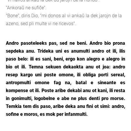
"Ankoraŭ ne sufiĉe".
"Bone", diris Dio, "mi donos al vi ankaŭ la dek jarojn de la
azeno, sed pli multe vi ne ricevos".
Andro pasoteleeks pas, sed ne beni. Andro bio prona
sepdeka anu. Trideka uni es anumulti andro ot ili, ilis
paso belo: ili es sani, beni, ergo kon alegro e alegro in
bio ot ili. Temna sekuen dekaokta anu ot joa: andro
resep kargo uni poste omone, ili obliga porti sereal,
antropmulti omone fag na, batal e sineante es
kompense ot ili. Poste aribe dekabi anu ot kani, ili resta
in gonimulti, logobelne e abe ne plus denti pro morse.
Temkia tem dis paso, aribe deka anu fini ot simi: andro,
sofine e moros, es mok per infanmulti.