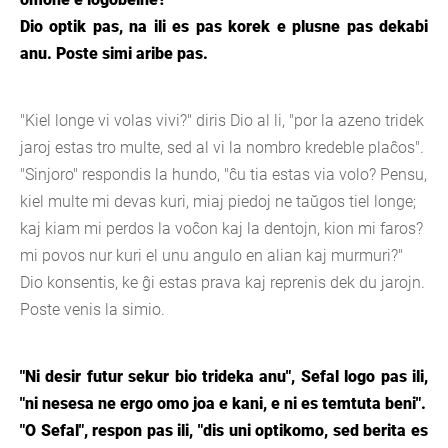
Dio optik pas, na ili es pas korek e plusne pas dekabi
anu. Poste simi aribe pas.
"Kiel longe vi volas vivi?" diris Dio al li, "por la azeno tridek
jaroj estas tro multe, sed al vi la nombro kredeble plaĉos".
"Sinjoro" respondis la hundo, "ĉu tia estas via volo? Pensu,
kiel multe mi devas kuri, miaj piedoj ne taŭgos tiel longe;
kaj kiam mi perdos la voĉon kaj la dentojn, kion mi faros?
mi povos nur kuri el unu angulo en alian kaj murmuri?"
Dio konsentis, ke ĝi estas prava kaj reprenis dek du jarojn.
Poste venis la simio.
"Ni desir futur sekur bio trideka anu", Sefal logo pas ili,
"ni nesesa ne ergo omo joa e kani, e ni es temtuta beni".
"O Sefal", respon pas ili, "dis uni optikomo, sed berita es