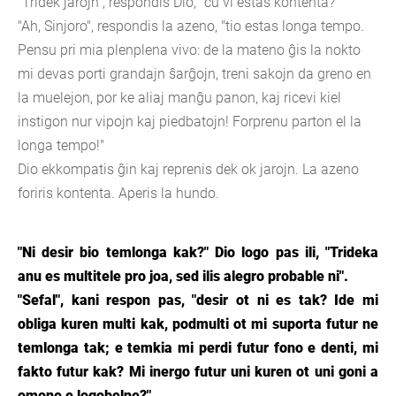
"Tridek jarojn", respondis Dio, "ĉu vi estas kontenta?"
"Ah, Sinjoro", respondis la azeno, "tio estas longa tempo.
Pensu pri mia plenplena vivo: de la mateno ĝis la nokto
mi devas porti grandajn ŝarĝojn, treni sakojn da greno en
la muelejon, por ke aliaj manĝu panon, kaj ricevi kiel
instigon nur vipojn kaj piedbatojn! Forprenu parton el la
longa tempo!"
Dio ekkompatis ĝin kaj reprenis dek ok jarojn. La azeno
foriris kontenta. Aperis la hundo.
"Ni desir bio temlonga kak?" Dio logo pas ili, "Trideka
anu es multitele pro joa, sed ilis alegro probable ni".
"Sefal", kani respon pas, "desir ot ni es tak? Ide mi
obliga kuren multi kak, podmulti ot mi suporta futur ne
temlonga tak; e temkia mi perdi futur fono e denti, mi
fakto futur kak? Mi inergo futur uni kuren ot uni goni a
omone e logobelne?"